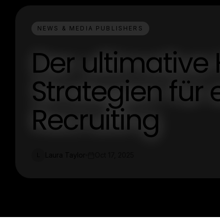
NEWS & MEDIA PUBLISHERS
Der ultimative
Strategien für 
Recruiting
Laura Taylor
Oct 17, 2025
L