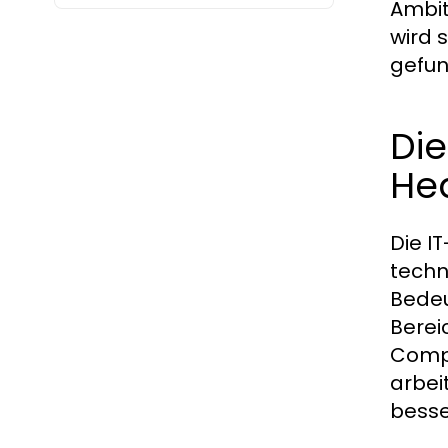
Ambit
wird 
gefun
Die
He
Die I
techn
Bedeu
Berei
Compu
arbei
besse