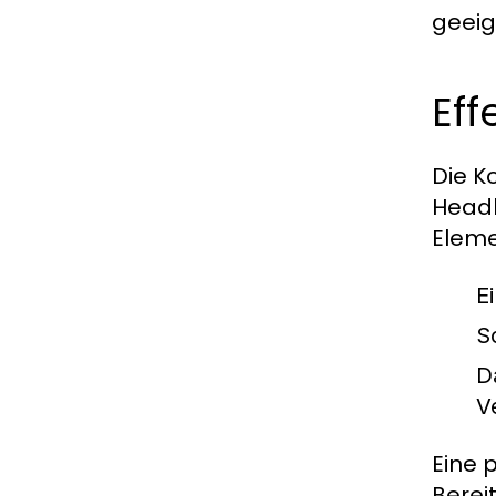
geeig
Ef
Die K
Headh
Eleme
E
S
D
V
Eine 
Berei