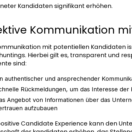
neter Kandidaten signifikant erhöhen.
fektive Kommunikation m
ommunikation mit potentiellen Kandidaten ist
untings. Hierbei gilt es, transparent und re
nte sind:
in authentischer und ansprechender Kommunikat
chnelle Rückmeldungen, um das Interesse der 
as Angebot von Informationen über das Untern
ertrauen aufzubauen
positive Candidate Experience kann den Un
tschaft der kandidaten erhöhen, das Stell