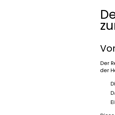
De
zu
Vo
Der R
der H
D
D
E