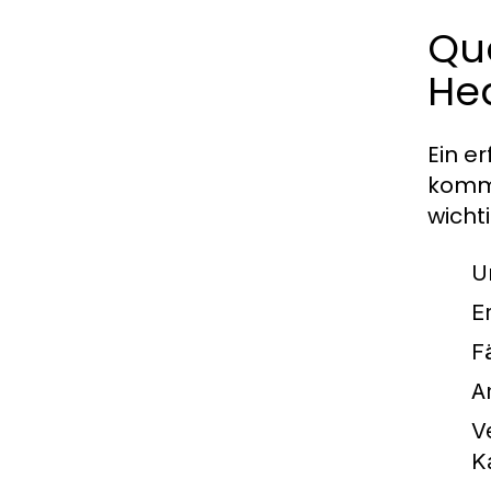
Qua
He
Ein e
kommu
wicht
U
E
F
A
V
K