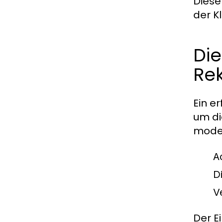
Diese
der Kl
Die
Re
Ein e
um di
moder
A
D
V
Der E