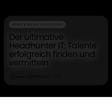
NEWS & MEDIA PUBLISHERS
Der ultimative
Headhunter IT: Talente
erfolgreich finden und
vermitteln
Laura Taylor
Oct 17, 2025
L