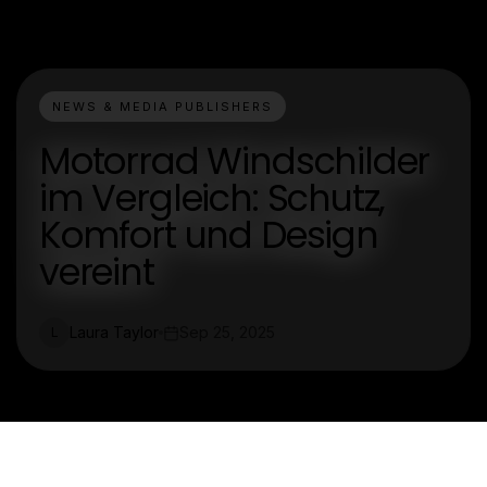
NEWS & MEDIA PUBLISHERS
Motorrad Windschilder
im Vergleich: Schutz,
Komfort und Design
vereint
Laura Taylor
Sep 25, 2025
L