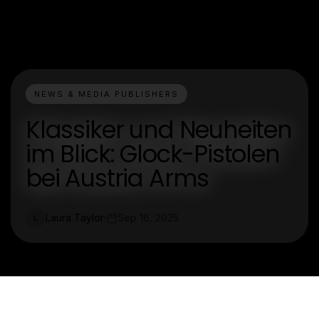
NEWS & MEDIA PUBLISHERS
Klassiker und Neuheiten
im Blick: Glock-Pistolen
bei Austria Arms
Laura Taylor
Sep 16, 2025
L