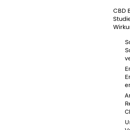
CBD B
Studi
Wirku
S
S
v
E
E
e
A
R
C
U