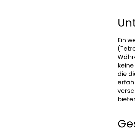
Un
Ein w
(Tetr
Währe
keine
die d
erfah
versc
biete
Ge