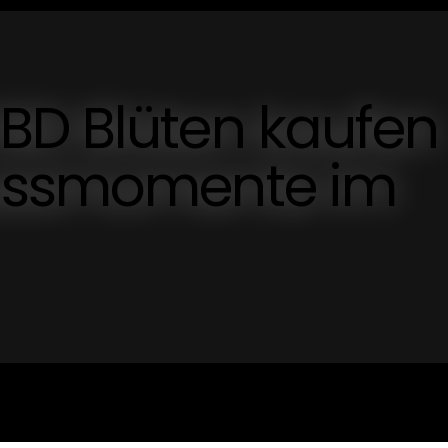
BD Blüten kaufen
nussmomente im