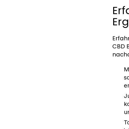
Erf
Er
Erfah
CBD B
nachd
M
s
e
J
k
u
T