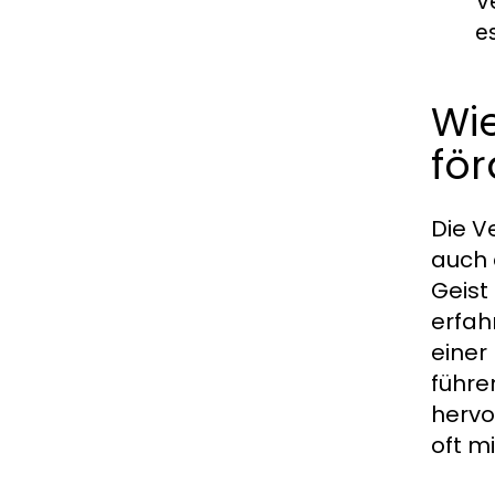
V
e
Wi
fö
Die V
auch 
Geist
erfah
einer
führe
hervo
oft m