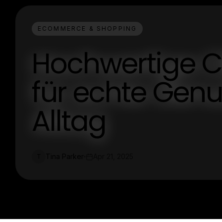
ECOMMERCE & SHOPPING
Hochwertige C
für echte Ge
Alltag
Tina Parker
Apr 21, 2025
T