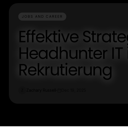
JOBS AND CAREER
Effektive Strate
Headhunter IT
Rekrutierung
Zachary Russell
Dec 19, 2025
Z