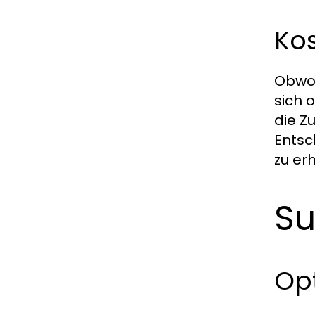
Kos
Obwoh
sich 
die Z
Entsc
zu er
Su
Op