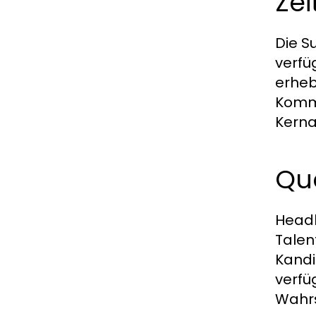
Zei
Die S
verfü
erheb
Kommu
Kerna
Qua
Headh
Talen
Kandi
verfü
Wahrs