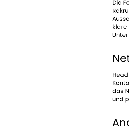
Die F
Rekru
Aussc
klare
Unter
Net
Headh
Konta
das N
und p
Ana