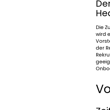
De
He
Die Z
wird 
Vorst
der R
Rekru
geeig
Onboa
Vo