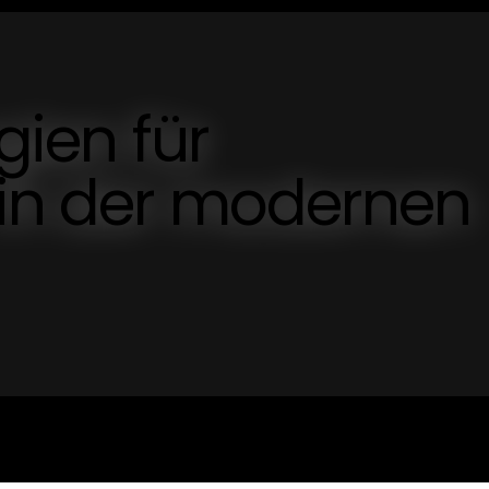
gien für
 in der modernen