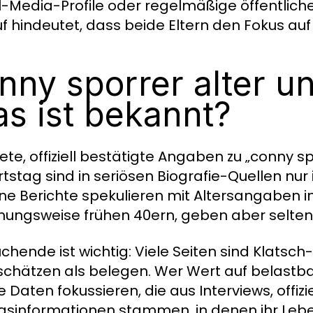
l-Media-Profile oder regelmäßige öffentliche 
f hindeutet, dass beide Eltern den Fokus auf
nny sporrer alter u
s ist bekannt?
ete, offiziell bestätigte Angaben zu „conny s
tstag sind in seriösen Biografie-Quellen nur i
lne Berichte spekulieren mit Altersangaben i
hungsweise frühen 40ern, geben aber selten
uchende ist wichtig: Viele Seiten sind Klatsc
schätzen als belegen. Wer Wert auf belastbar
e Daten fokussieren, die aus Interviews, offizi
gsinformationen stammen, in denen ihr Leben