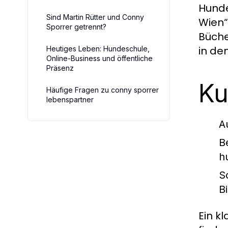
Hunde
Sind Martin Rütter und Conny
Wien“
Sporrer getrennt?
Büche
in de
Heutiges Leben: Hundeschule,
Online-Business und öffentliche
Präsenz
Ku
Häufige Fragen zu conny sporrer
lebenspartner
A
B
h
S
B
Ein k