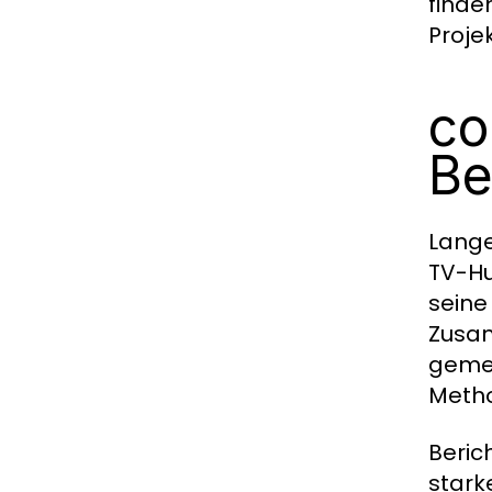
finde
Proj
co
Be
Lange
TV-Hu
seine
Zusam
gemei
Metho
Beric
stark