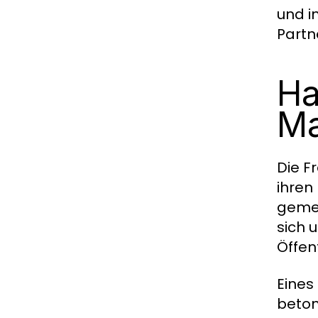
und i
Partn
Ha
Ma
Die F
ihren
gemei
sich 
Öffen
Eines
beton