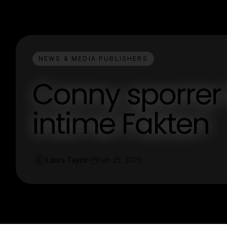
NEWS & MEDIA PUBLISHERS
Conny sporrer 
intime Fakten
Laura Taylor
Feb 25, 2026
L