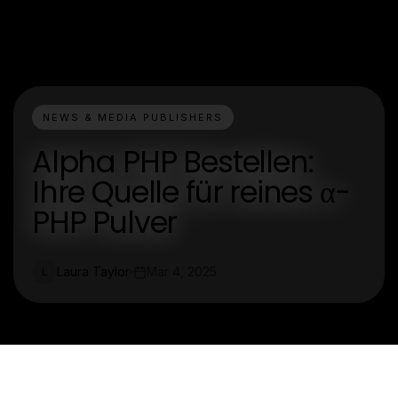
NEWS & MEDIA PUBLISHERS
Alpha PHP Bestellen:
Ihre Quelle für reines α-
PHP Pulver
Laura Taylor
Mar 4, 2025
L