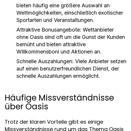
bieten häufig eine größere Auswahl an
Wettmöglichkeiten, einschließlich exotischer
Sportarten und Veranstaltungen.
Attraktive Bonusangebote:
Wettanbieter
ohne Oasis sind oft um die Gunst der Kunden
bemüht und bieten attraktive
Willkommensboni und Aktionen an.
Schnelle Auszahlungen:
Viele Anbieter setzen
auf einen benutzerfreundlichen Dienst, der
schnelle Auszahlungen ermöglicht.
Häufige Missverständnisse
über Oasis
Trotz der klaren Vorteile gibt es einige
Missverständnisse rund um das Thema Oasis