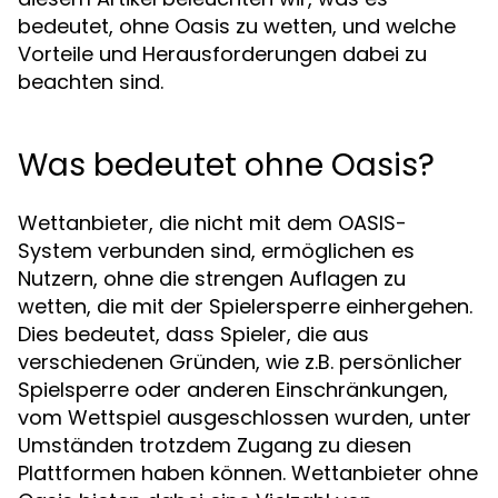
bedeutet, ohne Oasis zu wetten, und welche
Vorteile und Herausforderungen dabei zu
beachten sind.
Was bedeutet ohne Oasis?
Wettanbieter, die nicht mit dem OASIS-
System verbunden sind, ermöglichen es
Nutzern, ohne die strengen Auflagen zu
wetten, die mit der Spielersperre einhergehen.
Dies bedeutet, dass Spieler, die aus
verschiedenen Gründen, wie z.B. persönlicher
Spielsperre oder anderen Einschränkungen,
vom Wettspiel ausgeschlossen wurden, unter
Umständen trotzdem Zugang zu diesen
Plattformen haben können. Wettanbieter ohne