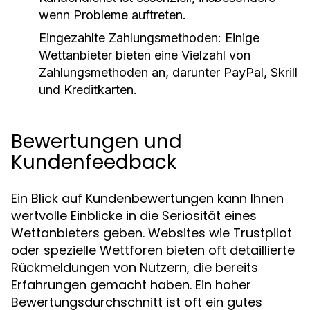
wenn Probleme auftreten.
Eingezahlte Zahlungsmethoden:
Einige
Wettanbieter bieten eine Vielzahl von
Zahlungsmethoden an, darunter PayPal, Skrill
und Kreditkarten.
Bewertungen und
Kundenfeedback
Ein Blick auf Kundenbewertungen kann Ihnen
wertvolle Einblicke in die Seriosität eines
Wettanbieters geben. Websites wie Trustpilot
oder spezielle Wettforen bieten oft detaillierte
Rückmeldungen von Nutzern, die bereits
Erfahrungen gemacht haben. Ein hoher
Bewertungsdurchschnitt ist oft ein gutes