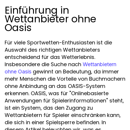
Einführung in
Wettanbieter ohne
Oasis
Für viele Sportwetten-Enthusiasten ist die
Auswahl des richtigen Wettanbieters
entscheidend für das Wetterlebnis.
Insbesondere die Suche nach
Wettanbietern
gewinnt an Bedeutung, da immer
ohne Oasis
mehr Menschen die Vorteile von Buchmachern
ohne Anbindung an das OASIS-System
erkennen. OASIS, was für "Onlinebasierte
Anwendungen für Spielerinformationen" steht,
ist ein System, das den Zugang zu
Wettanbietern für Spieler einschränken kann,
die sich in einer Spielsperre befinden. In
diesem Artikel beleuchten wir, was es