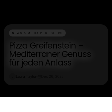
NEWS & MEDIA PUBLISHERS
Pizza Greifenstein –
Mediterraner Genuss
für jeden Anlass
Laura Taylor
Dec 26, 2025
L