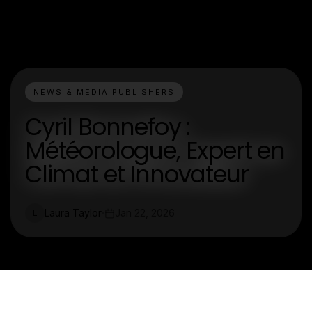
NEWS & MEDIA PUBLISHERS
Cyril Bonnefoy :
Météorologue, Expert en
Climat et Innovateur
Laura Taylor
Jan 22, 2026
L