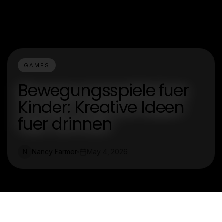
GAMES
Bewegungsspiele fuer
Kinder: Kreative Ideen
fuer drinnen
Nancy Farmer
May 4, 2026
N